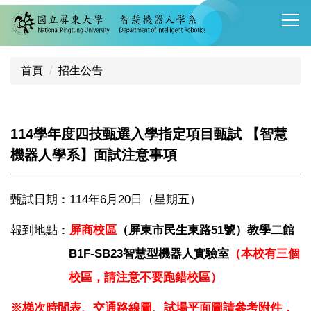
跳
到
主
要
首頁
招生公告
內
容
區
114學年度四技甄選入學指定項目甄試 【智慧
機器人學系】面試注意事項
甄試日期：114年6月20日（星期五）
報到地點：
屏商校區
（
屏東市民生東路51號
）教學二館
B1F-SB23智慧型機器人實驗室
（本校有三個
校區，請注意不要跑錯校區）
※
梯次時間表
、
交通路線圖
、
試場平面圖
請參考附件，