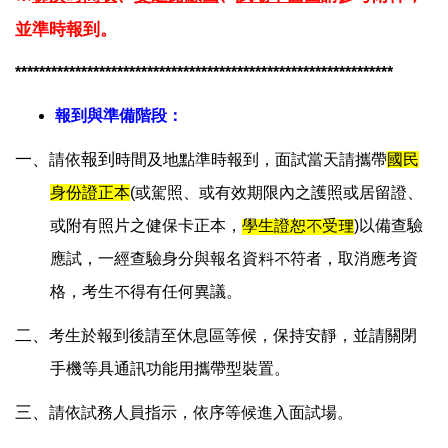
並準時報到
。
***************************************************************
報到與準備階段：
一、
報到
請依
時間及地點準時報到，面試當天請攜帶
國民
身份證正本
(或駕照、或有效期限內之護照或居留證、
或附有照片之健保卡正本，
學生證恕不受理
)
以備查驗
應試，一經查驗身分與報名資料不符者，取消應考資
格，考生不得有任何異議。
二、
考生於報到後請至休息區等候，保持安靜，並請關閉
手機等具通訊功能用攜帶型裝置。
三、
請依試務人員指示，依序等候進入面試場。