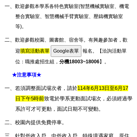
一、
歡迎參觀本學系各特色實驗室(智慧機械實驗室、機電
整合實驗室、智慧機械手臂實驗室、壓鑄機實驗室
等)。
二、
歡迎參觀校園、圖書館、宿舍等
。有興趣參加者，歡
迎
填寫活動表單
報名。【洽詢活動單
位：職推處招生組，
分機18003~18006
】
。
★注意事項★
一、若須調整面試場次者，請於
114
年6月13日至6月17
日下午5時前
致電於學系更動面試場次，必須經過學
系許可才可更動，面試日期不可變動。
二、校園內提供免費停車。
三、針對低收入戶、中低收入戶、特殊境遇家庭、原住