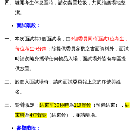
四、
離開考生休息區時，請勿留置垃圾，共同維護場地整
潔。
面試階段：
一、
本次面試共1個面試場，由
3
個委員同時面試1位考生，
每位考生6分鐘
；除提供委員參酌之書面資料外，面試
時請勿隨身攜帶任何物品入場，面試場外皆有專區提
供放置。
二、
於進入面試場時，請向面試委員報上您的序號與姓
名。
三、鈴聲
規定：
結束前
30
秒時
為
1
短聲鈴
（預備結束），
結
束時
為
4
短聲鈴
（結束鈴），並請離場。
參觀階段：