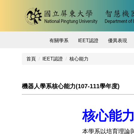
跳
到
主
要
內
容
有關學系
IEET認證
優異表現
區
首頁
IEET認證
核心能力
機器人學系核心能力(107-111學年度)
核心能
本學系以培育理論